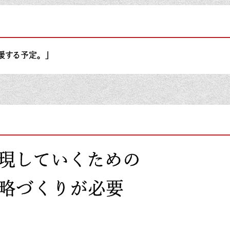
援する予定。」
現していくための
略づくりが必要