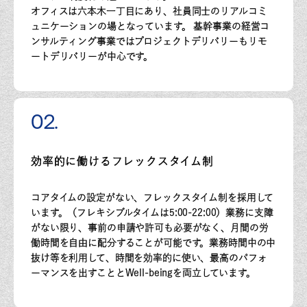
オフィスは六本木一丁目にあり、社員同士のリアルコミ
ュニケーションの場となっています。 基幹事業の経営コ
ンサルティング事業ではプロジェクトデリバリーもリモ
ートデリバリーが中心です。
02.
育児介護休業等
効率的に働けるフレックスタイム制
ストレスチェック制度
育児休業（男女とも）
子どもが1歳になるまでを最長として、育児休暇を取得することができ
コミュニケーション費制度
ます。（最長2歳まで延長可）
コアタイムの設定がない、フレックスタイム制を採用して
産後パパ育休の取得も可能です。
コミュニケーション費とは
社員同士の繋がりを深めることによる働く環境の充実やイノベーショ
介護休業
ンの創出を目的とし、懇親会の費用を経費で一部負担する補助制度で
対象家族1人につき、原則として、通算93日の範囲内で休業を取得する
す。仲の良いメンバー間での利用だけでなく、部門を超えたコミュニ
ことができます。
ケーションの創出に繋がっています。
ストレスチェックとは
います。（フレキシブルタイムは5:00-22:00）
業務に支障
社員自身のストレスへの気付きや、ストレスへの対処の支援、職場環
育児・介護への支援
境の改善を目的として、ストレスチェックを年に一度実施していま
子ども1人につき5日/年、2人以上の場合は10日/年を限度として看護
す。メンタルヘルスの不調を防止するために個人への結果フィードバ
休暇、
ックを行い、組織として課題が発見された場合にはマネジメントや制
がない限り、事前の申請や許可も必要がなく、月間の労
対象家族1人につき5日/年、2人以上の場合は10日/年を限度として介
度構築に繋げていきます。
護休暇を取得することができます。
育児・介護期間中の時間外労働や深夜業等に対する規制を定め、短時
※結果により医師の面談が必要と診断された場合は、本人の希望で医
間勤務制度を設けています。
師の面談指導を受けることができます。
働時間を自由に配分することが可能です。業務時間中の中
妊娠中の女性支援
母子保健法に基づく保健指導や診査を受ける際の通院は、就業時間内
に通院が可能であり、有給としています。
抜け等を利用して、時間を効率的に使い、最高のパフォ
ーマンスを出すこととWell-beingを両立しています。